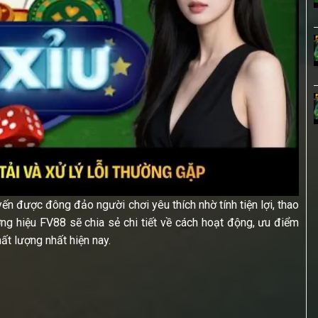
uyến được đông đảo người chơi yêu thích nhờ tính tiện lợi, thao
ơng hiệu FV88 sẽ chia sẻ chi tiết về cách hoạt động, ưu điểm
ất lượng nhất hiện nay.