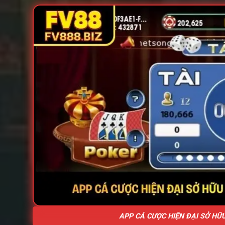
APP CÁ CƯỢC HIỆN ĐẠI SỞ HỮ