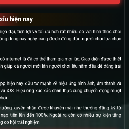
xỉu hiện nay
ện đại, tiện lợi và tối ưu hơn rất nhiều so với hình thức chơi
ác ứng dụng này ngày càng được đông đảo người chơi lựa chọn
có internet là đã có thể tham gia mọi lúc. Giao diện được thiết
nh giúp cả người mới lẫn người chơi lâu năm đều dễ dàng trải
pp hiện nay đầu tư mạnh về hiệu ứng hình ảnh, âm thanh và
d và iOS. Hiệu ứng xúc xắc chân thực cùng chuyển động mượt
chơi.
 thường xuyên nhận được khuyến mãi như thưởng đăng ký từ
nạp tiền lên đến 100%. Ngoài ra còn có nhiều sự kiện tặng
 cơ hội trải nghiệm.