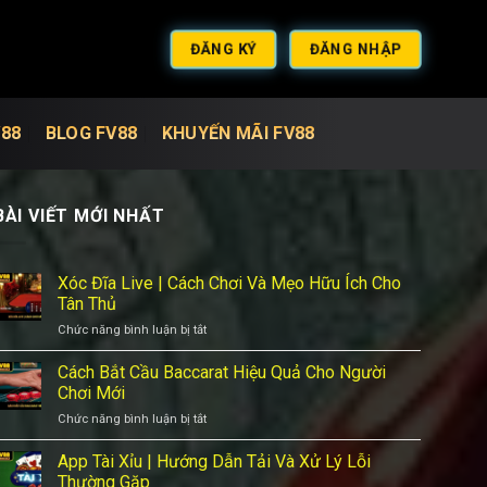
ĐĂNG NHẬP
ĐĂNG KÝ
88
BLOG FV88
KHUYẾN MÃI FV88
BÀI VIẾT MỚI NHẤT
Xóc Đĩa Live | Cách Chơi Và Mẹo Hữu Ích Cho
Tân Thủ
Chức năng bình luận bị tắt
ở
Xóc
Đĩa
Cách Bắt Cầu Baccarat Hiệu Quả Cho Người
Live
Chơi Mới
|
Chức năng bình luận bị tắt
ở
Cách
Cách
Chơi
Bắt
App Tài Xỉu | Hướng Dẫn Tải Và Xử Lý Lỗi
Và
Cầu
Mẹo
Thường Gặp