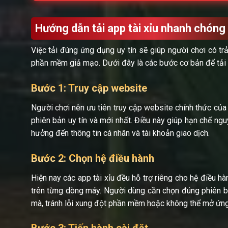
Hướng dẫn tải app tài xỉu nhanh chóng
Việc tải đúng ứng dụng uy tín sẽ giúp người chơi có tr
phần mềm giả mạo. Dưới đây là các bước cơ bản để tải app
Bước 1: Truy cập website
Người chơi nên ưu tiên truy cập website chính thức củ
phiên bản uy tín và mới nhất. Điều này giúp hạn chế n
hưởng đến thông tin cá nhân và tài khoản giao dịch.
Bước 2: Chọn hệ điều hành
Hiện nay các app tài xỉu đều hỗ trợ riêng cho hệ điều h
trên từng dòng máy. Người dùng cần chọn đúng phiên bản
mà, tránh lỗi xung đột phần mềm hoặc không thể mở ứn