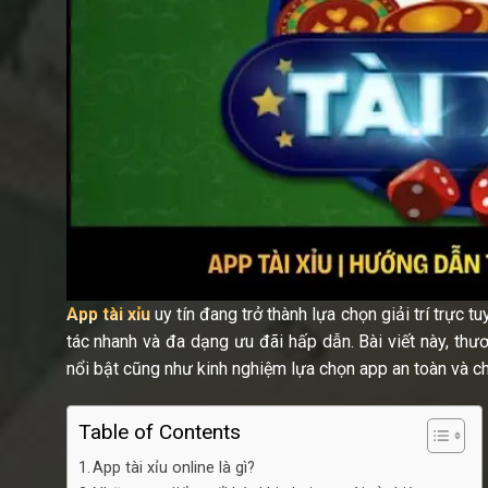
App tài xỉu
uy tín đang trở thành lựa chọn giải trí trực t
tác nhanh và đa dạng ưu đãi hấp dẫn. Bài viết này, thư
nổi bật cũng như kinh nghiệm lựa chọn app an toàn và ch
Table of Contents
App tài xỉu online là gì?