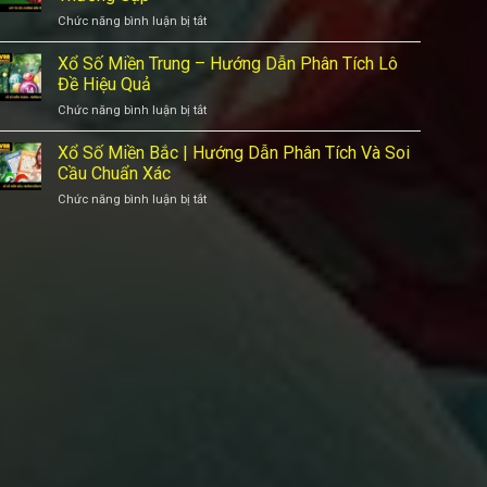
Baccarat
Hữu
Chức năng bình luận bị tắt
ở
Hiệu
Ích
App
Quả
Cho
Tài
Xổ Số Miền Trung – Hướng Dẫn Phân Tích Lô
Cho
Tân
Xỉu
Người
Đề Hiệu Quả
Thủ
|
Chơi
Chức năng bình luận bị tắt
ở
Hướng
Mới
Xổ
Dẫn
Số
Xổ Số Miền Bắc | Hướng Dẫn Phân Tích Và Soi
Tải
Miền
Và
Cầu Chuẩn Xác
Trung
Xử
Chức năng bình luận bị tắt
ở
–
Lý
Xổ
Hướng
Lỗi
Số
Dẫn
Thường
Miền
Phân
Gặp
Bắc
Tích
|
Lô
Hướng
Đề
Dẫn
Hiệu
Phân
Quả
Tích
Và
Soi
Cầu
Chuẩn
Xác