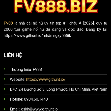
FV88
là nhà cái nổ hũ uy tín top #1 châu Á [2026], quy tụ
2000 tựa game nổ hũ đa dạng và độc đáo. Đăng ký tại
https://www.githunt.io/ nhận ngay 888k
LIÊN HỆ
Thương hiệu: FV88
Website:
https://www.githunt.io/
Đ/C: 24 Đường Số 3, Long Phước, Hồ Chí Minh, Việt Nam
Hotline:
0984.60.1440
Email:
cskh@www.githunt.io