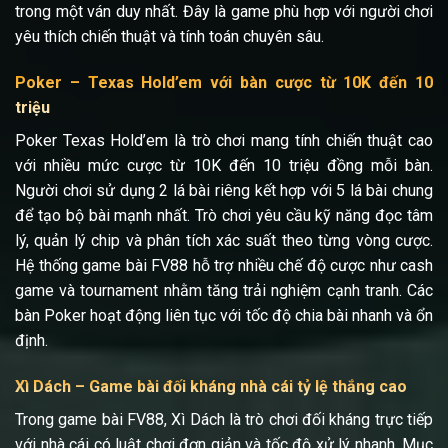
trong một ván duy nhất. Đây là game phù hợp với người chơi
yêu thích chiến thuật và tính toán chuyên sâu.
Poker – Texas Hold’em với bàn cược từ 10K đến 10
triệu
Poker Texas Hold’em là trò chơi mang tính chiến thuật cao
với nhiều mức cược từ 10K đến 10 triệu đồng mỗi bàn.
Người chơi sử dụng 2 lá bài riêng kết hợp với 5 lá bài chung
để tạo bộ bài mạnh nhất. Trò chơi yêu cầu kỹ năng đọc tâm
lý, quản lý chip và phân tích xác suất theo từng vòng cược.
Hệ thống game bài FV88 hỗ trợ nhiều chế độ cược như cash
game và tournament nhằm tăng trải nghiệm cạnh tranh. Các
bàn Poker hoạt động liên tục với tốc độ chia bài nhanh và ổn
định.
Xì Dách – Game bài đối kháng nhà cái tỷ lệ thắng cao
Trong game bài FV88, Xì Dách là trò chơi đối kháng trực tiếp
với nhà cái có luật chơi đơn giản và tốc độ xử lý nhanh. Mục