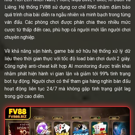
Liêng. Hệ thống FV88 sử dụng cơ chế RNG nhằm đảm bảo
quá trình chia bài diễn ra ngẫu nhiên và minh bạch trong từng
ván đấu. Các phòng chơi được phân chia theo nhiều mức
cược từ thấp đến cao, phù hợp cả người mới lẫn người chơi
chuyên nghiệp.
Về khả năng vận hành, game bài sở hữu hệ thống xử lý dữ
liệu theo thời gian thực với tốc độ load bàn chơi dưới 2 giây.
Công nghệ anti-cheat kết hợp AI monitoring được triển khai
nhằm phát hiện hành vi gian lận và giảm tới 99% tình trạng
bot tự động. Người chơi có thể tham gia hàng nghìn bàn đấu
hoạt động liên tục 24/7 mà không gặp tình trạng giật lag
trong giờ cao điểm.