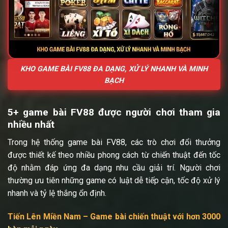
KHO GAME BÀI FV88 ĐA DẠNG, XỬ LÝ NHANH VÀ MINH
BẠCH
5+ game bài FV88 được người chơi tham gia
nhiều nhất
Trong hệ thống game bài FV88, các trò chơi đổi thưởng
được thiết kế theo nhiều phong cách từ chiến thuật đến tốc
độ nhằm đáp ứng đa dạng nhu cầu giải trí. Người chơi
thường ưu tiên những game có luật dễ tiếp cận, tốc độ xử lý
nhanh và tỷ lệ thắng ổn định.
Tiến Lên Miền Nam – Game bài chiến thuật với hơn 3000