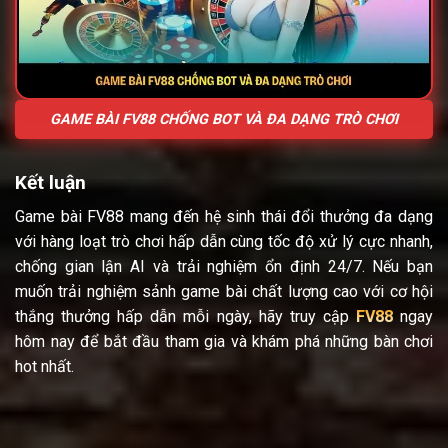
GAME BÀI FV88 CHỐNG BOT VÀ ĐA DẠNG TRÒ CHƠI
Kết luận
Game bài FV88 mang đến hệ sinh thái đổi thưởng đa dạng
với hàng loạt trò chơi hấp dẫn cùng tốc độ xử lý cực nhanh,
chống gian lận AI và trải nghiệm ổn định 24/7. Nếu bạn
muốn trải nghiệm sảnh game bài chất lượng cao với cơ hội
thắng thưởng hấp dẫn mỗi ngày, hãy truy cập
FV88
ngay
hôm nay để bắt đầu tham gia và khám phá những bàn chơi
hot nhất.