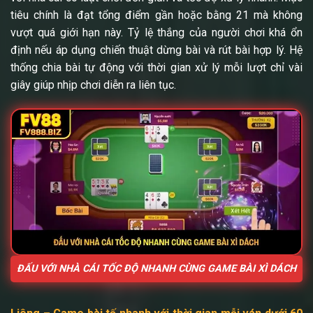
tiêu chính là đạt tổng điểm gần hoặc bằng 21 mà không
vượt quá giới hạn này. Tỷ lệ thắng của người chơi khá ổn
định nếu áp dụng chiến thuật dừng bài và rút bài hợp lý. Hệ
thống chia bài tự động với thời gian xử lý mỗi lượt chỉ vài
giây giúp nhịp chơi diễn ra liên tục.
ĐẤU VỚI NHÀ CÁI TỐC ĐỘ NHANH CÙNG GAME BÀI XÌ DÁCH