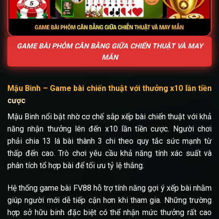
GAME BÀI PHỎM CÂN BẰNG GIỮA CHIẾN THUẬT VÀ MAY
MẮN
Mậu Binh – Game bài chiến thuật với thưởng x10 lần tiền
cược
Mậu Binh nổi bật nhờ cơ chế sắp xếp bài chiến thuật với khả
năng nhận thưởng lên đến x10 lần tiền cược. Người chơi
phải chia 13 lá bài thành 3 chi theo quy tắc sức mạnh từ
thấp đến cao. Trò chơi yêu cầu khả năng tính xác suất và
phân tích tổ hợp bài để tối ưu tỷ lệ thắng.
Hệ thống game bài FV88 hỗ trợ tính năng gợi ý xếp bài nhằm
giúp người mới dễ tiếp cận hơn khi tham gia. Những trường
hợp sở hữu binh đặc biệt có thể nhận mức thưởng rất cao