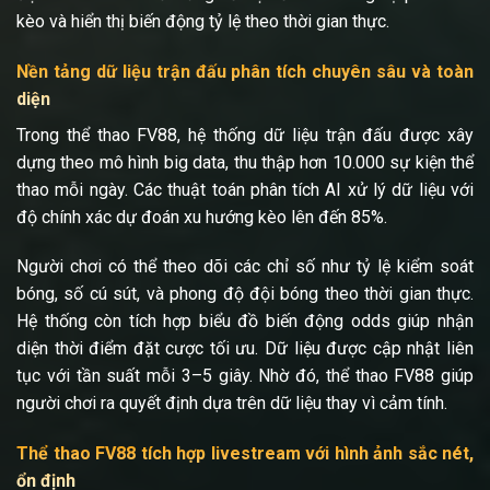
kèo và hiển thị biến động tỷ lệ theo thời gian thực.
Nền tảng dữ liệu trận đấu phân tích chuyên sâu và toàn
diện
Trong thể thao FV88, hệ thống dữ liệu trận đấu được xây
dựng theo mô hình big data, thu thập hơn 10.000 sự kiện thể
thao mỗi ngày. Các thuật toán phân tích AI xử lý dữ liệu với
độ chính xác dự đoán xu hướng kèo lên đến 85%.
Người chơi có thể theo dõi các chỉ số như tỷ lệ kiểm soát
bóng, số cú sút, và phong độ đội bóng theo thời gian thực.
Hệ thống còn tích hợp biểu đồ biến động odds giúp nhận
diện thời điểm đặt cược tối ưu. Dữ liệu được cập nhật liên
tục với tần suất mỗi 3–5 giây. Nhờ đó, thể thao FV88 giúp
người chơi ra quyết định dựa trên dữ liệu thay vì cảm tính.
Thể thao FV88 tích hợp livestream với hình ảnh sắc nét,
ổn định