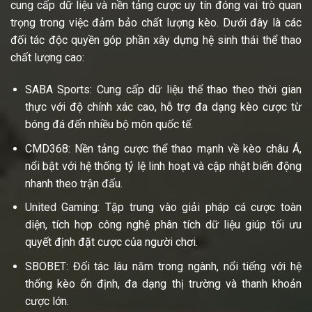
cung cấp dữ liệu và nền tảng cược uy tín đóng vai trò quan
trọng trong việc đảm bảo chất lượng kèo. Dưới đây là các
đối tác độc quyền góp phần xây dựng hệ sinh thái thể thao
chất lượng cao:
SABA Sports: Cung cấp dữ liệu thể thao theo thời gian
thực với độ chính xác cao, hỗ trợ đa dạng kèo cược từ
bóng đá đến nhiều bộ môn quốc tế.
CMD368: Nền tảng cược thể thao mạnh về kèo châu Á,
nổi bật với hệ thống tỷ lệ linh hoạt và cập nhật biến động
nhanh theo trận đấu.
United Gaming: Tập trung vào giải pháp cá cược toàn
diện, tích hợp công nghệ phân tích dữ liệu giúp tối ưu
quyết định đặt cược của người chơi.
SBOBET: Đối tác lâu năm trong ngành, nổi tiếng với hệ
thống kèo ổn định, đa dạng thị trường và thanh khoản
cược lớn.