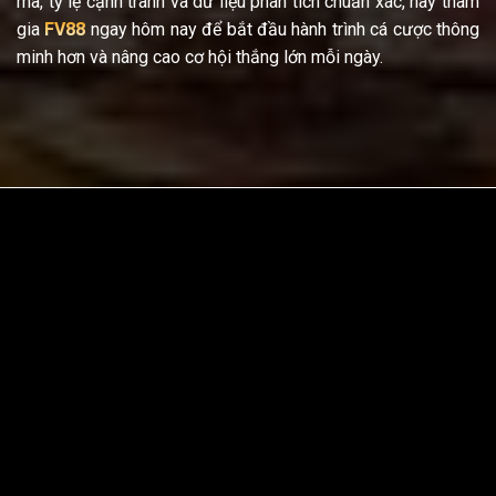
mà, tỷ lệ cạnh tranh và dữ liệu phân tích chuẩn xác, hãy tham
gia
FV88
ngay hôm nay để bắt đầu hành trình cá cược thông
minh hơn và nâng cao cơ hội thắng lớn mỗi ngày.