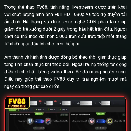
Trong thể thao FV88, tính năng livestream được triển khai
với chất lượng hình ảnh Full HD 1080p và tốc độ truyền tải
ổn định. Hệ thống sử dụng công nghệ CDN phân tán giúp
giảm độ trễ xuống dưới 2 giây trong hầu hết trận đấu. Người
chơi có thể theo dõi hơn 5.000 trận đấu trực tiếp mỗi tháng
từ nhiều giải đấu lớn nhỏ trên thế giới.
Âm thanh và hình ảnh được đồng bộ theo thời gian thực giúp
tăng tính chân thực khi theo dõi. Ngoài ra, hệ thống tự động
điều chỉnh chất lượng video theo tốc độ mạng người dùng.
Điều này giúp thể thao FV88 duy trì trải nghiệm mượt mà
ngay cả trong giờ cao điểm.