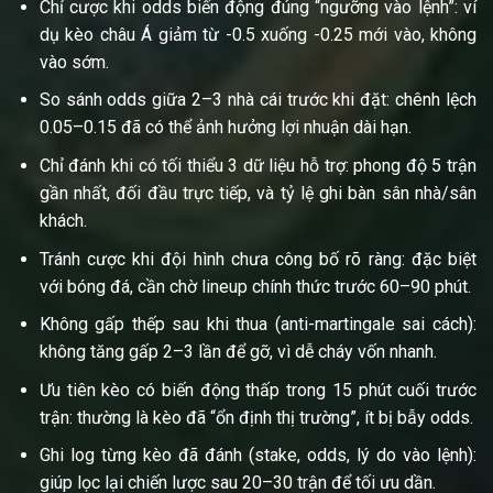
Chỉ cược khi odds biến động đúng “ngưỡng vào lệnh”: ví
dụ kèo châu Á giảm từ -0.5 xuống -0.25 mới vào, không
vào sớm.
So sánh odds giữa 2–3 nhà cái trước khi đặt: chênh lệch
0.05–0.15 đã có thể ảnh hưởng lợi nhuận dài hạn.
Chỉ đánh khi có tối thiểu 3 dữ liệu hỗ trợ: phong độ 5 trận
gần nhất, đối đầu trực tiếp, và tỷ lệ ghi bàn sân nhà/sân
khách.
Tránh cược khi đội hình chưa công bố rõ ràng: đặc biệt
với bóng đá, cần chờ lineup chính thức trước 60–90 phút.
Không gấp thếp sau khi thua (anti-martingale sai cách):
không tăng gấp 2–3 lần để gỡ, vì dễ cháy vốn nhanh.
Ưu tiên kèo có biến động thấp trong 15 phút cuối trước
trận: thường là kèo đã “ổn định thị trường”, ít bị bẫy odds.
Ghi log từng kèo đã đánh (stake, odds, lý do vào lệnh):
giúp lọc lại chiến lược sau 20–30 trận để tối ưu dần.