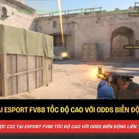
ỢC CS2 TẠI ESPORT FV88 TỐC ĐỘ CAO VỚI ODDS BIẾN ĐỘNG LIÊN 