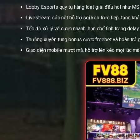
Lobby Esports quy tụ hàng loạt giải đấu hot như MSI
Livestream sắc nét hỗ trợ soi kèo trực tiếp, tăng k
Tốc độ xử lý vé cược nhanh, hạn chế tình trạng delay k
Thường xuyên tung bonus cược freebet và hoàn trả gi
Giao diện mobile mượt mà, hỗ trợ lên kèo mọi lúc mà