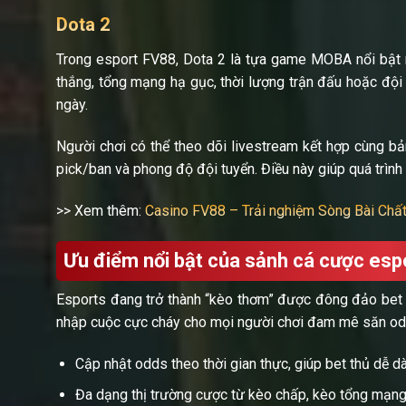
Dota 2
Trong esport FV88, Dota 2 là tựa game MOBA nổi bật nh
thắng, tổng mạng hạ gục, thời lượng trận đấu hoặc đội
ngày.
Người chơi có thể theo dõi livestream kết hợp cùng bả
pick/ban và phong độ đội tuyển. Điều này giúp quá trình 
>> Xem thêm:
Casino FV88 – Trải nghiệm Sòng Bài Chấ
Ưu điểm nổi bật của sảnh cá cược esp
Esports đang trở thành “kèo thơm” được đông đảo bet t
nhập cuộc cực cháy cho mọi người chơi đam mê săn od
Cập nhật odds theo thời gian thực, giúp bet thủ dễ d
Đa dạng thị trường cược từ kèo chấp, kèo tổng mạng