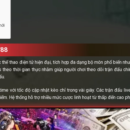
mới
V88
hể thao điện tử hiện đại, tích hợp đa dạng bộ môn phổ biến như
s theo thời gian thực nhằm giúp người chơi theo dõi trận đấu chí
ấu.
time với tốc độ cập nhật kèo chỉ trong vài giây. Các trận đấu 
điểm. Hệ thống hỗ trợ nhiều mức cược linh hoạt từ thấp đến cao 