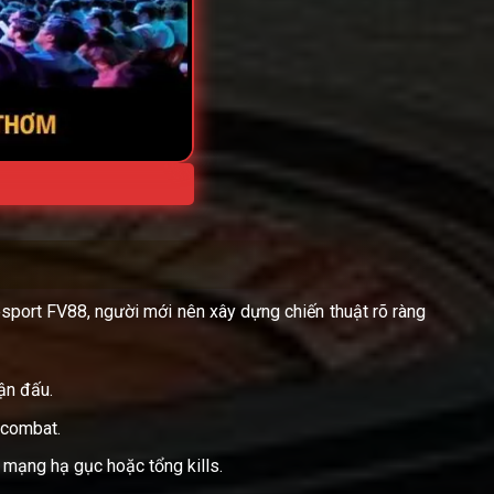
esport FV88, người mới nên xây dựng chiến thuật rõ ràng
ận đấu.
 combat.
 mạng hạ gục hoặc tổng kills.