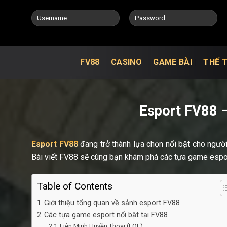
FV88
CASINO
GAME BÀI
THỂ 
Esport FV88 
Esport FV88
đang trở thành lựa chọn nổi bật cho người
Bài viết FV88 sẽ cùng bạn khám phá các tựa game espor
Table of Contents
Giới thiệu tổng quan về sảnh esport FV88
Các tựa game esport nổi bật tại FV88
Liên Minh Huyền Thoại (LOL)