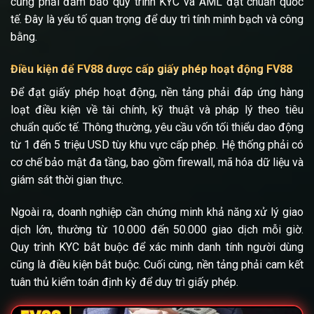
cũng phải đảm bảo quy trình KYC và AML đạt chuẩn quốc
tế. Đây là yếu tố quan trọng để duy trì tính minh bạch và công
bằng.
Điều kiện để FV88 được cấp giấy phép hoạt động FV88
Để đạt giấy phép hoạt động, nền tảng phải đáp ứng hàng
loạt điều kiện về tài chính, kỹ thuật và pháp lý theo tiêu
chuẩn quốc tế. Thông thường, yêu cầu vốn tối thiểu dao động
từ 1 đến 5 triệu USD tùy khu vực cấp phép. Hệ thống phải có
cơ chế bảo mật đa tầng, bao gồm firewall, mã hóa dữ liệu và
giám sát thời gian thực.
Ngoài ra, doanh nghiệp cần chứng minh khả năng xử lý giao
dịch lớn, thường từ 10.000 đến 50.000 giao dịch mỗi giờ.
Quy trình KYC bắt buộc để xác minh danh tính người dùng
cũng là điều kiện bắt buộc. Cuối cùng, nền tảng phải cam kết
tuân thủ kiểm toán định kỳ để duy trì giấy phép.