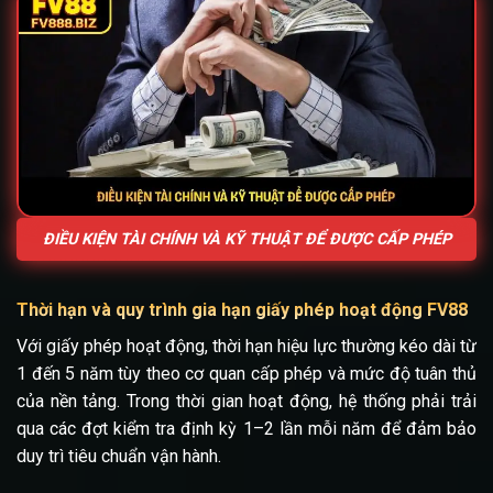
ĐIỀU KIỆN TÀI CHÍNH VÀ KỸ THUẬT ĐỂ ĐƯỢC CẤP PHÉP
Thời hạn và quy trình gia hạn giấy phép hoạt động FV88
Với giấy phép hoạt động, thời hạn hiệu lực thường kéo dài từ
1 đến 5 năm tùy theo cơ quan cấp phép và mức độ tuân thủ
của nền tảng. Trong thời gian hoạt động, hệ thống phải trải
qua các đợt kiểm tra định kỳ 1–2 lần mỗi năm để đảm bảo
duy trì tiêu chuẩn vận hành.