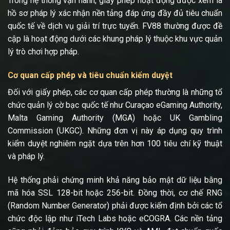
Trong hệ thống vận hành, giấy phép hoạt động được xem là
hồ sơ pháp lý xác nhận nền tảng đáp ứng đầy đủ tiêu chuẩn
quốc tế về dịch vụ giải trí trực tuyến. FV88 thường được đề
cập là hoạt động dưới các khung pháp lý thuộc khu vực quản
lý trò chơi hợp pháp.
Cơ quan cấp phép và tiêu chuẩn kiểm duyệt
Đối với giấy phép, các cơ quan cấp phép thường là những tổ
chức quản lý cờ bạc quốc tế như Curaçao eGaming Authority,
Malta Gaming Authority (MGA) hoặc UK Gambling
Commission (UKGC). Những đơn vị này áp dụng quy trình
kiểm duyệt nghiêm ngặt dựa trên hơn 100 tiêu chí kỹ thuật
và pháp lý.
Hệ thống phải chứng minh khả năng bảo mật dữ liệu bằng
mã hóa SSL 128-bit hoặc 256-bit. Đồng thời, cơ chế RNG
(Random Number Generator) phải được kiểm định bởi các tổ
chức độc lập như iTech Labs hoặc eCOGRA. Các nền tảng