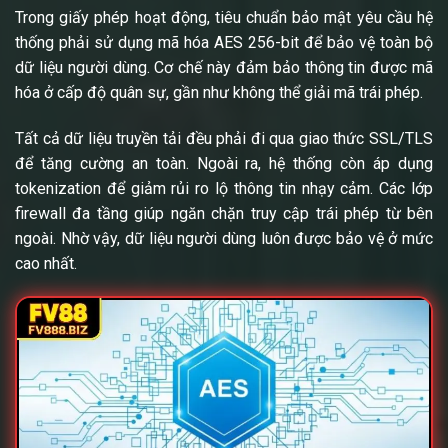
Trong giấy phép hoạt động, tiêu chuẩn bảo mật yêu cầu hệ
thống phải sử dụng mã hóa AES 256-bit để bảo vệ toàn bộ
dữ liệu người dùng. Cơ chế này đảm bảo thông tin được mã
hóa ở cấp độ quân sự, gần như không thể giải mã trái phép.
Tất cả dữ liệu truyền tải đều phải đi qua giao thức SSL/TLS
để tăng cường an toàn. Ngoài ra, hệ thống còn áp dụng
tokenization để giảm rủi ro lộ thông tin nhạy cảm. Các lớp
firewall đa tầng giúp ngăn chặn truy cập trái phép từ bên
ngoài. Nhờ vậy, dữ liệu người dùng luôn được bảo vệ ở mức
cao nhất.