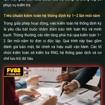
phục vụ kiểm tra.
Tiêu chuẩn kiểm toán hệ thống định kỳ 1–2 lần mỗi năm
Trong giấy phép hoạt động, việc kiểm toán hệ thống định kỳ
là yêu cầu bắt buộc nhằm đảm bảo tính tuân thủ và minh
bạch. Thông thường, các nền tảng phải trải qua kiểm toán 1–
2 lần mỗi năm từ đơn vị độc lập. Quá trình này bao gồm
đánh giá bảo mật, tài chính và hiệu suất vận hành. Các tổ
chức kiểm toán sẽ kiểm tra RNG, hệ thống giao dịch và cơ
chế lưu trữ dữ liệu.