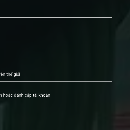
ên thế giới
ận hoặc đánh cắp tài khoản