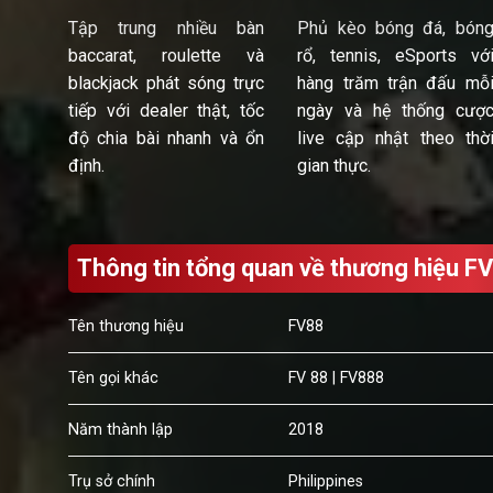
Tập trung nhiều bàn
Phủ kèo bóng đá, bón
baccarat, roulette và
rổ, tennis, eSports vớ
blackjack phát sóng trực
hàng trăm trận đấu mỗ
tiếp với dealer thật, tốc
ngày và hệ thống cượ
độ chia bài nhanh và ổn
live cập nhật theo thờ
định.
gian thực.
Thông tin tổng quan về thương hiệu F
Tên thương hiệu
FV88
Tên gọi khác
FV 88 | FV888
Năm thành lập
2018
Trụ sở chính
Philippines