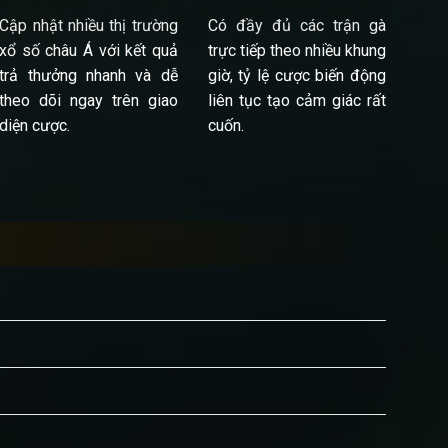
Cập nhật nhiều thị trường
Có đầy đủ các trận gà
xổ số châu Á với kết quả
trực tiếp theo nhiều khung
trả thưởng nhanh và dễ
giờ, tỷ lệ cược biến động
theo dõi ngay trên giao
liên tục tạo cảm giác rất
diện cược.
cuốn.