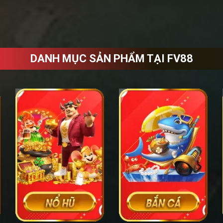
DANH MỤC SẢN PHẨM TẠI FV88