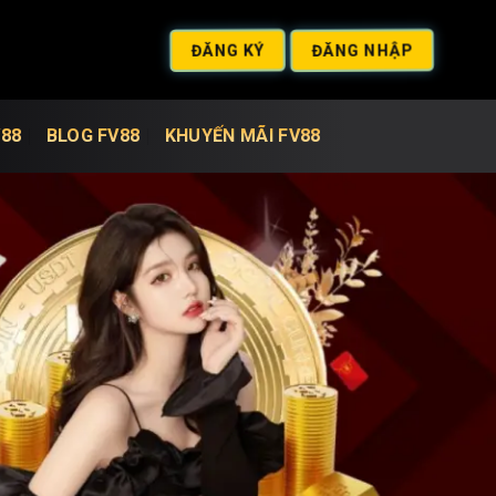
ĐĂNG NHẬP
ĐĂNG KÝ
88
BLOG FV88
KHUYẾN MÃI FV88