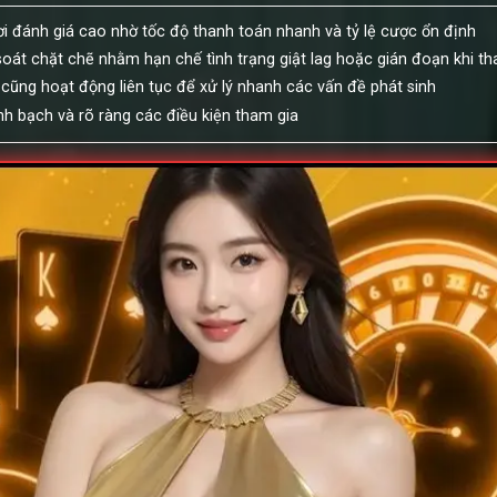
i đánh giá cao nhờ tốc độ thanh toán nhanh và tỷ lệ cược ổn định
oát chặt chẽ nhằm hạn chế tình trạng giật lag hoặc gián đoạn khi t
 cũng hoạt động liên tục để xử lý nhanh các vấn đề phát sinh
h bạch và rõ ràng các điều kiện tham gia