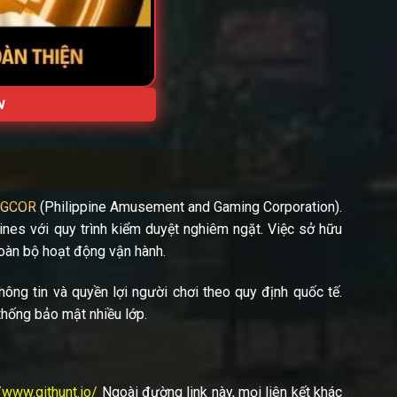
N
AGCOR
(Philippine Amusement and Gaming Corporation).
pines với quy trình kiểm duyệt nghiêm ngặt. Việc sở hữu
oàn bộ hoạt động vận hành.
ông tin và quyền lợi người chơi theo quy định quốc tế.
thống bảo mật nhiều lớp.
/www.githunt.io/
Ngoài đường link này, mọi liên kết khác