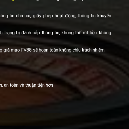
ng tin nhà cái, giấy phép hoạt động, thông tin khuyến
 trạng bị đánh cắp thông tin, không thể rút tiền, không
ng giả mạo FV88 sẽ hoàn toàn không chịu trách nhiệm.
, an toàn và thuận tiện hơn