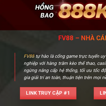
FV88 – NHÀ CÁI
FV88
tự hào là cổng game trực tuyến uy
nghiệp với hàng trăm kèo thể thao, cas
ngừng nâng cấp hệ thống, tối ưu tốc đ
gia giải trí an toàn, thuận tiện trên mọi n
LINK TRUY CẬP #1
LI