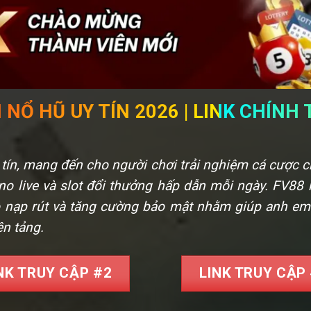
 NỔ HŨ UY TÍN 2026 | LINK CHÍNH
 tín, mang đến cho người chơi trải nghiệm cá cược 
ino live và slot đổi thưởng hấp dẫn mỗi ngày. FV88
ộ nạp rút và tăng cường bảo mật nhằm giúp anh e
ền tảng.
NK TRUY CẬP #2
LINK TRUY CẬP